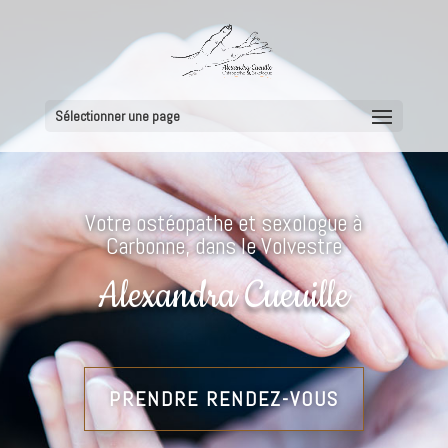
Sélectionner une page
Votre ostéopathe et sexologue
à
Carbonne, dans le Volvestre
Alexandra Cueuille
PRENDRE RENDEZ-VOUS